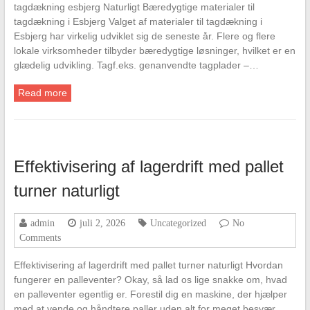
tagdækning esbjerg Naturligt Bæredygtige materialer til
tagdækning i Esbjerg Valget af materialer til tagdækning i
Esbjerg har virkelig udviklet sig de seneste år. Flere og flere
lokale virksomheder tilbyder bæredygtige løsninger, hvilket er en
glædelig udvikling. Tagf.eks. genanvendte tagplader –…
Read more
Effektivisering af lagerdrift med pallet
turner naturligt
admin
juli 2, 2026
Uncategorized
No
Comments
Effektivisering af lagerdrift med pallet turner naturligt Hvordan
fungerer en palleventer? Okay, så lad os lige snakke om, hvad
en palleventer egentlig er. Forestil dig en maskine, der hjælper
med at vende og håndtere paller uden alt for meget besvær.…