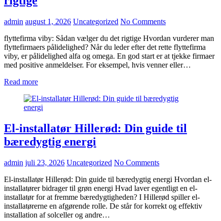
rigtige
admin
august 1, 2026
Uncategorized
No Comments
flyttefirma viby: Sådan vælger du det rigtige Hvordan vurderer man
flyttefirmaers pålidelighed? Når du leder efter det rette flyttefirma
viby, er pålidelighed alfa og omega. En god start er at tjekke firmaer
med positive anmeldelser. For eksempel, hvis venner eller…
Read more
El-installatør Hillerød: Din guide til
bæredygtig energi
admin
juli 23, 2026
Uncategorized
No Comments
El-installatør Hillerød: Din guide til bæredygtig energi Hvordan el-
installatører bidrager til grøn energi Hvad laver egentligt en el-
installatør for at fremme bæredygtigheden? I Hillerød spiller el-
installatørerne en afgørende rolle. De står for korrekt og effektiv
installation af solceller og andre…