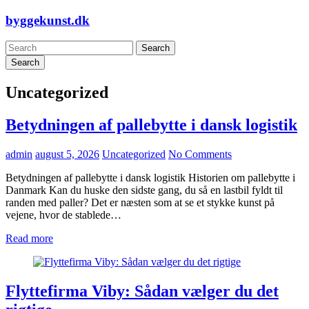
Skip
byggekunst.dk
to
content
Search
Uncategorized
Betydningen af pallebytte i dansk logistik
admin
august 5, 2026
Uncategorized
No Comments
Betydningen af pallebytte i dansk logistik Historien om pallebytte i
Danmark Kan du huske den sidste gang, du så en lastbil fyldt til
randen med paller? Det er næsten som at se et stykke kunst på
vejene, hvor de stablede…
Read more
Flyttefirma Viby: Sådan vælger du det