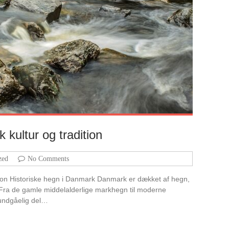
kultur og tradition
zed
No Comments
tion Historiske hegn i Danmark Danmark er dækket af hegn,
d. Fra de gamle middelalderlige markhegn til moderne
undgåelig del…