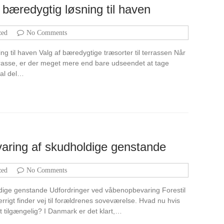
 bæredygtig løsning til haven
zed
No Comments
ng til haven Valg af bæredygtige træsorter til terrassen Når
errasse, er der meget mere end bare udseendet at tage
ral del…
aring af skudholdige genstande
zed
No Comments
dige genstande Udfordringer ved våbenopbevaring Forestil
errigt finder vej til forældrenes soveværelse. Hvad nu hvis
rit tilgængelig? I Danmark er det klart,…