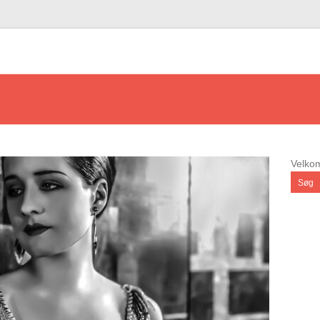
Velk
Søg