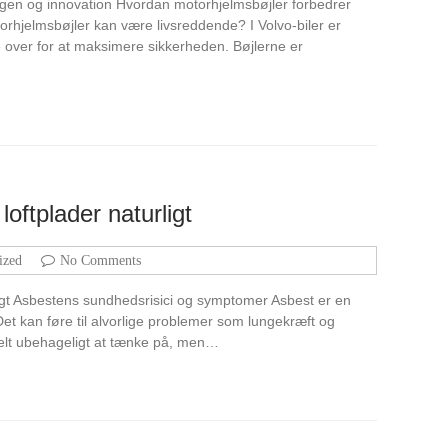
ingen og innovation Hvordan motorhjelmsbøjler forbedrer
torhjelmsbøjler kan være livsreddende? I Volvo-biler er
 over for at maksimere sikkerheden. Bøjlerne er
loftplader naturligt
ized
No Comments
rligt Asbestens sundhedsrisici og symptomer Asbest er en
Det kan føre til alvorlige problemer som lungekræft og
 helt ubehageligt at tænke på, men…