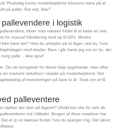
trick! Pludselig kunne medarbejderne fokusere mere på at
t på paller. Ret sejt, ikke?
pallevendere i logistik
allevendere, bliver man næsten fristet til at købe en selv.
vet for manuel håndtering med op til 50%. Mindre
 ikke have det? Hvis du arbejder på et lager, ved du, hvor
bejdsdagen med skader. Bare i går hørte jeg om en fyr, der
n tung palle… ikke sjovt!
r. De var berygtede for deres høje sygefravær, men efter
e en markant reduktion i skader på medarbejderne. Det
bagebetaling af investeringen på bare to år. Snak om at få
ved palleventere
 ulykker der sker på lageret? Uheld kan ske for selv de
lleventeren ind i billedet. Brugen af disse maskiner har
 Det er jo en kæmpe fordel, hvis du spørger mig. Det sikrer,
fektivt.