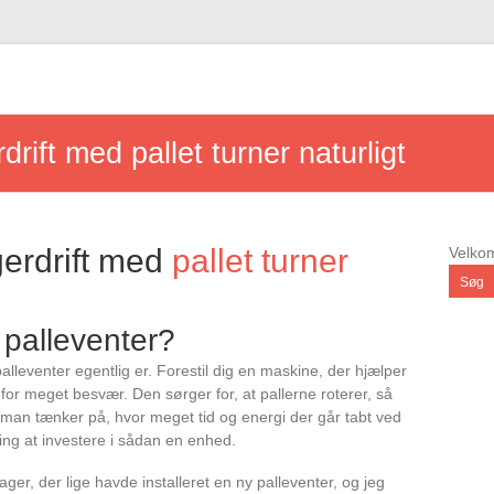
rdrift med pallet turner naturligt
agerdrift med
pallet turner
Velk
Søg
palleventer?
lleventer egentlig er. Forestil dig en maskine, der hjælper
for meget besvær. Den sørger for, at pallerne roterer, så
r man tænker på, hvor meget tid og energi der går tabt ved
ing at investere i sådan en enhed.
ger, der lige havde installeret en ny palleventer, og jeg