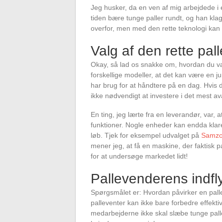
Jeg husker, da en ven af mig arbejdede i 
tiden bære tunge paller rundt, og han kla
overfor, men med den rette teknologi kan
Valg af den rette pal
Okay, så lad os snakke om, hvordan du væ
forskellige modeller, at det kan være en 
har brug for at håndtere på en dag. Hvis d
ikke nødvendigt at investere i det mest a
En ting, jeg lærte fra en leverandør, var, 
funktioner. Nogle enheder kan endda klare 
løb. Tjek for eksempel udvalget på
Samz
mener jeg, at få en maskine, der faktisk 
for at undersøge markedet lidt!
Pallevenderens indfl
Spørgsmålet er: Hvordan påvirker en palle
palleventer kan ikke bare forbedre effekt
medarbejderne ikke skal slæbe tunge palle