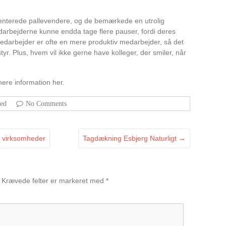
nterede pallevendere, og de bemærkede en utrolig
darbejderne kunne endda tage flere pauser, fordi deres
medarbejder er ofte en mere produktiv medarbejder, så det
styr. Plus, hvem vil ikke gerne have kolleger, der smiler, når
mere information her.
zed
No Comments
r virksomheder
Tagdækning Esbjerg Naturligt
→
Krævede felter er markeret med
*