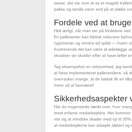
swear, det var som at se et magisk trylle
pakke og sende varer end på at slæbe rund
Fordele ved at bruge 
Helt ærligt, når man ser på fordelene ved p
En palleventer kan faktisk reducere beho
rygsmerter og mindre tid spildt — hvem vil
frustrerende det kan være at ødelægge ar
skradser sin skulder efter at have løftet e
Tag eksempelvis en virksomhed, jeg kende
at have implementeret pallevendere, så d
overrasker mange, at de faktisk fik en til
mere ud af besværet!
Sikkerhedsaspekter 
Har du nogensinde tænkt over, hvor mange
mest erfarne medarbejdere. Her kommer pa
vist sig at mindske skader med op til 30%.
at medarbejderne kan arbejde sikkert og ef