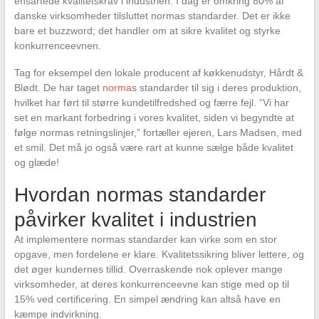
ensartede kvalitetskrav i industrien. I dag er omkring 80% af
danske virksomheder tilsluttet normas standarder. Det er ikke
bare et buzzword; det handler om at sikre kvalitet og styrke
konkurrenceevnen.
Tag for eksempel den lokale producent af køkkenudstyr, Hårdt &
Blødt. De har taget
norma
s standarder til sig i deres produktion,
hvilket har ført til større kundetilfredshed og færre fejl. “Vi har
set en markant forbedring i vores kvalitet, siden vi begyndte at
følge normas retningslinjer,” fortæller ejeren, Lars Madsen, med
et smil. Det må jo også være rart at kunne sælge både kvalitet
og glæde!
Hvordan normas standarder
påvirker kvalitet i industrien
At implementere normas standarder kan virke som en stor
opgave, men fordelene er klare. Kvalitetssikring bliver lettere, og
det øger kundernes tillid. Overraskende nok oplever mange
virksomheder, at deres konkurrenceevne kan stige med op til
15% ved certificering. En simpel ændring kan altså have en
kæmpe indvirkning.