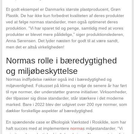
Et godt eksempel er Danmarks største plastproducent, Grøn
Plastik. De har ikke kun forbedret kvaliteten af deres produkter
ved at følge normas standarder, men også optimeret deres
produktion. “Vi har sparet tid og penge, samtidig med at vores
produkter er blevet mere pålidelige,” siger produktionslederen,
Anna Sørensen. Det lyder næsten for godt til at være sandt,
men det er altså virkeligheden!
Normas rolle i bæredygtighed
og miljøbeskyttelse
Normas indflydelse rækker også ind i bæredygtighed og
miljøvenlighed. Fokusset på klima og miljø de senere år har ført
til nye normer, der understøtter grønne initiativer. Virksomheder,
der tilpasser sig disse standarder, står stærkere i det moderne
marked. Bare i 2022 blev der udgivet over 200 nye normer, som
dækker forskellige aspekter af bæredygtighed.
En spændende case er Økologisk Værksted i Roskilde, som har
haft succes med at implementere
norma
s miljøstandarder. “Vi