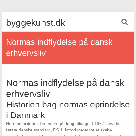
Skip
byggekunst.dk
to
content
Normas indflydelse på dansk
erhvervsliv
Normas indflydelse på dansk
erhvervsliv
Historien bag normas oprindelse
i Danmark
Normas historie i Danmark går langt tilbage. I 1967 blev den
første danske standard, DS 1, introduceret for at skabe