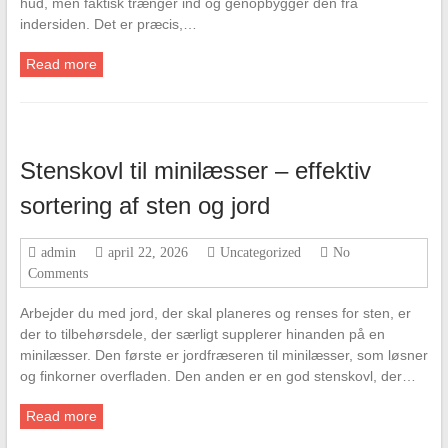
hud, men faktisk trænger ind og genopbygger den fra
indersiden. Det er præcis,…
Read more
Stenskovl til minilæsser – effektiv
sortering af sten og jord
admin
april 22, 2026
Uncategorized
No
Comments
Arbejder du med jord, der skal plan­eres og renses for sten, er
der to tilbehørsdele, der særligt supplerer hinanden på en
minilæsser. Den første er jordfræseren til minilæsser, som løsner
og finkorner overfladen. Den anden er en god stenskovl, der…
Read more