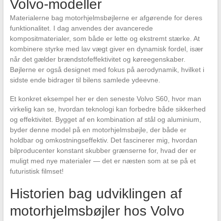
Volvo-modeller
Materialerne bag motorhjelmsbøjlerne er afgørende for deres
funktionalitet. I dag anvendes der avancerede
kompositmaterialer, som både er lette og ekstremt stærke. At
kombinere styrke med lav vægt giver en dynamisk fordel, især
når det gælder brændstofeffektivitet og køreegenskaber.
Bøjlerne er også designet med fokus på aerodynamik, hvilket i
sidste ende bidrager til bilens samlede ydeevne.
Et konkret eksempel her er den seneste Volvo S60, hvor man
virkelig kan se, hvordan teknologi kan forbedre både sikkerhed
og effektivitet. Bygget af en kombination af stål og aluminium,
byder denne model på en motorhjelmsbøjle, der både er
holdbar og omkostningseffektiv. Det fascinerer mig, hvordan
bilproducenter konstant skubber grænserne for, hvad der er
muligt med nye materialer — det er næsten som at se på et
futuristisk filmset!
Historien bag udviklingen af
motorhjelmsbøjler hos Volvo