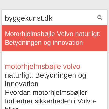
Skip
byggekunst.dk
to
content
Motorhjelmsbøjle Volvo naturligt:
Betydningen og innovation
motorhjelmsbøjle volvo
naturligt: Betydningen og
innovation
Hvordan motorhjelmsbøjler
forbedrer sikkerheden i Volvo-