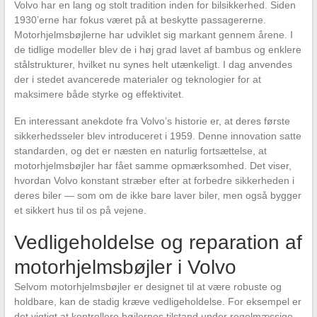
Volvo har en lang og stolt tradition inden for bilsikkerhed. Siden
1930’erne har fokus været på at beskytte passagererne.
Motorhjelmsbøjlerne har udviklet sig markant gennem årene. I
de tidlige modeller blev de i høj grad lavet af bambus og enklere
stålstrukturer, hvilket nu synes helt utænkeligt. I dag anvendes
der i stedet avancerede materialer og teknologier for at
maksimere både styrke og effektivitet.
En interessant anekdote fra Volvo’s historie er, at deres første
sikkerhedsseler blev introduceret i 1959. Denne innovation satte
standarden, og det er næsten en naturlig fortsættelse, at
motorhjelmsbøjler har fået samme opmærksomhed. Det viser,
hvordan Volvo konstant stræber efter at forbedre sikkerheden i
deres biler — som om de ikke bare laver biler, men også bygger
et sikkert hus til os på vejene.
Vedligeholdelse og reparation af
motorhjelmsbøjler i Volvo
Selvom motorhjelmsbøjler er designet til at være robuste og
holdbare, kan de stadig kræve vedligeholdelse. For eksempel er
det vigtigt at kontrollere bøjlernes tilstand under regelmæssige