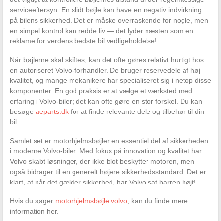
serviceeftersyn. En slidt bøjle kan have en negativ indvirkning
på bilens sikkerhed. Det er måske overraskende for nogle, men
en simpel kontrol kan redde liv — det lyder næsten som en
reklame for verdens bedste bil vedligeholdelse!
Når bøjlerne skal skiftes, kan det ofte gøres relativt hurtigt hos
en autoriseret Volvo-forhandler. De bruger reservedele af høj
kvalitet, og mange mekanikere har specialiseret sig i netop disse
komponenter. En god praksis er at vælge et værksted med
erfaring i Volvo-biler; det kan ofte gøre en stor forskel. Du kan
besøge
aeparts.dk
for at finde relevante dele og tilbehør til din
bil.
Samlet set er motorhjelmsbøjler en essentiel del af sikkerheden
i moderne Volvo-biler. Med fokus på innovation og kvalitet har
Volvo skabt løsninger, der ikke blot beskytter motoren, men
også bidrager til en generelt højere sikkerhedsstandard. Det er
klart, at når det gælder sikkerhed, har Volvo sat barren højt!
Hvis du søger
motorhjelmsbøjle volvo
, kan du finde mere
information her.