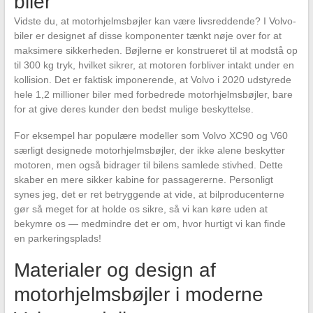
biler
Vidste du, at motorhjelmsbøjler kan være livsreddende? I Volvo-
biler er designet af disse komponenter tænkt nøje over for at
maksimere sikkerheden. Bøjlerne er konstrueret til at modstå op
til 300 kg tryk, hvilket sikrer, at motoren forbliver intakt under en
kollision. Det er faktisk imponerende, at Volvo i 2020 udstyrede
hele 1,2 millioner biler med forbedrede motorhjelmsbøjler, bare
for at give deres kunder den bedst mulige beskyttelse.
For eksempel har populære modeller som Volvo XC90 og V60
særligt designede motorhjelmsbøjler, der ikke alene beskytter
motoren, men også bidrager til bilens samlede stivhed. Dette
skaber en mere sikker kabine for passagererne. Personligt
synes jeg, det er ret betryggende at vide, at bilproducenterne
gør så meget for at holde os sikre, så vi kan køre uden at
bekymre os — medmindre det er om, hvor hurtigt vi kan finde
en parkeringsplads!
Materialer og design af
motorhjelmsbøjler i moderne