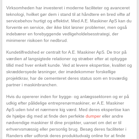
Virksomheden har investeret i moderne faciliteter og avanceret
teknologi, hvilket gør dem i stand til at håndtere en bred vifte af
servicebehov hurtigt og effektivt. Med A.E. Maskiner ApS kan du
forvente en service, der ikke blot løsner problemer, men også
indebærer en forebyggende vedligeholdelsesstrategi, der
minimerer risikoen for nedbrud.
Kundetilfredshed er centralt for A.E. Maskiner ApS. De tror på
værdien af langsigtede relationer og stræber efter at opbygge
tillid med hver enkelt kunde. Ved at levere ekspertise, kvalitet og
skræddersyede løsninger, der imødekommer forskellige
projektkrav, har de cementeret deres status som en troværdig
partner i maskinbranchen.
Hvis du opererer inden for bygge- og anlægssektoren og er på
udkig efter pålidelige entreprenørmaskiner, er A.E. Maskiner
ApS uden tvivl et nærmere kig værd. Med deres ekspertise kan
de hjælpe dig med at finde den perfekte
dumper
eller andre
nødvendige maskiner til dine projekter, uanset om det er til
erhvervsmæssig eller personlig brug. Besøg deres faciliteter i
Randers eller udforsk deres produktudvalg online for at finde