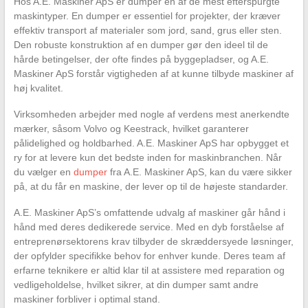
Hos A.E. Maskiner ApS er dumper en af de mest efterspurgte
maskintyper. En dumper er essentiel for projekter, der kræver
effektiv transport af materialer som jord, sand, grus eller sten.
Den robuste konstruktion af en dumper gør den ideel til de
hårde betingelser, der ofte findes på byggepladser, og A.E.
Maskiner ApS forstår vigtigheden af at kunne tilbyde maskiner af
høj kvalitet.
Virksomheden arbejder med nogle af verdens mest anerkendte
mærker, såsom Volvo og Keestrack, hvilket garanterer
pålidelighed og holdbarhed. A.E. Maskiner ApS har opbygget et
ry for at levere kun det bedste inden for maskinbranchen. Når
du vælger en
dumper
fra A.E. Maskiner ApS, kan du være sikker
på, at du får en maskine, der lever op til de højeste standarder.
A.E. Maskiner ApS’s omfattende udvalg af maskiner går hånd i
hånd med deres dedikerede service. Med en dyb forståelse af
entreprenørsektorens krav tilbyder de skræddersyede løsninger,
der opfylder specifikke behov for enhver kunde. Deres team af
erfarne teknikere er altid klar til at assistere med reparation og
vedligeholdelse, hvilket sikrer, at din dumper samt andre
maskiner forbliver i optimal stand.