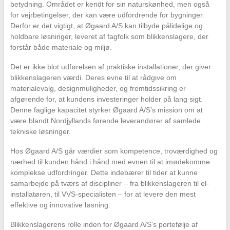
betydning. Området er kendt for sin naturskønhed, men også
for vejrbetingelser, der kan være udfordrende for bygninger.
Derfor er det vigtigt, at Øgaard A/S kan tilbyde pålidelige og
holdbare løsninger, leveret af fagfolk som blikkenslagere, der
forstår både materiale og miljø.
Det er ikke blot udførelsen af praktiske installationer, der giver
blikkenslageren værdi. Deres evne til at rådgive om
materialevalg, designmuligheder, og fremtidssikring er
afgørende for, at kundens investeringer holder på lang sigt.
Denne faglige kapacitet styrker Øgaard A/S’s mission om at
være blandt Nordjyllands førende leverandører af samlede
tekniske løsninger.
Hos Øgaard A/S går værdier som kompetence, troværdighed og
nærhed til kunden hånd i hånd med evnen til at imødekomme
komplekse udfordringer. Dette indebærer til tider at kunne
samarbejde på tværs af discipliner – fra blikkenslageren til el-
installatøren, til VVS-specialisten – for at levere den mest
effektive og innovative løsning.
Blikkenslagerens rolle inden for Øgaard A/S’s portefølje af