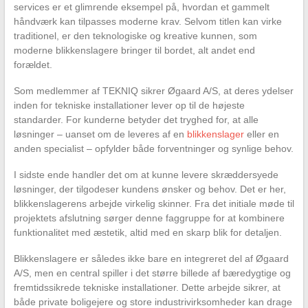
services er et glimrende eksempel på, hvordan et gammelt
håndværk kan tilpasses moderne krav. Selvom titlen kan virke
traditionel, er den teknologiske og kreative kunnen, som
moderne blikkenslagere bringer til bordet, alt andet end
forældet.
Som medlemmer af TEKNIQ sikrer Øgaard A/S, at deres ydelser
inden for tekniske installationer lever op til de højeste
standarder. For kunderne betyder det tryghed for, at alle
løsninger – uanset om de leveres af en
blikkenslager
eller en
anden specialist – opfylder både forventninger og synlige behov.
I sidste ende handler det om at kunne levere skræddersyede
løsninger, der tilgodeser kundens ønsker og behov. Det er her,
blikkenslagerens arbejde virkelig skinner. Fra det initiale møde til
projektets afslutning sørger denne faggruppe for at kombinere
funktionalitet med æstetik, altid med en skarp blik for detaljen.
Blikkenslagere er således ikke bare en integreret del af Øgaard
A/S, men en central spiller i det større billede af bæredygtige og
fremtidssikrede tekniske installationer. Dette arbejde sikrer, at
både private boligejere og store industrivirksomheder kan drage