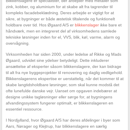
Blikkenslagere er specialister, der arbejder med metaller som
zink, kobber, og aluminium for at skabe alt fra tagrender til
kompleks facadebeklædning. Deres arbejde er vigtigt for at
sikre, at bygninger er både æstetisk tiltalende og funktionelt
holdbare over tid. Hos Øgaard A/S er
blikkenslager
ikke bare et
håndværk, men en integreret del af virksomhedens samlede
tekniske løsninger inden for el, VVS, blik, køl, varme, alarm og
overvågning.
Virksomheden har siden 2000, under ledelse af Rikke og Mads
Øgaard, udvidet sine ydelser betydeligt. Dette inkluderer
ansættelse af eksperter såsom blikkenslagere, der kan bidrage
til alt fra nye byggeprojekter til renovering og daglig vedligehold.
Blikkenslagerens ekspertise er uerstattelig, når det kommer til at
skabe langtidsholdbare løsninger, som skal kunne modstå det
ofte lunefulde danske vejr. Uanset om opgaven indebærer at
designe unikke tagløsninger eller sørge for, at bygningens
afvandingssystem fungerer optimalt, er blikkenslageren en
essentiel ressource.
I Nordjylland, hvor Øgaard A/S har deres afdelinger i byer som
Aars, Nørager og Klejtrup, har blikkenslagere en særlig