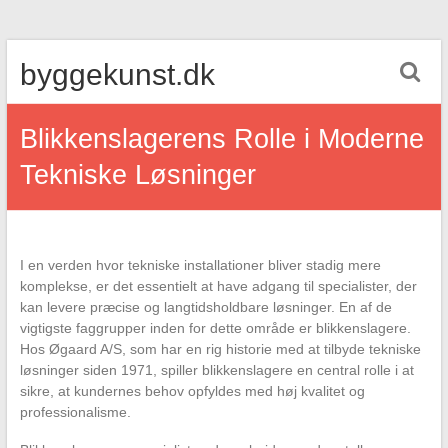
Skip
byggekunst.dk
to
content
Blikkenslagerens Rolle i Moderne
Tekniske Løsninger
I en verden hvor tekniske installationer bliver stadig mere
komplekse, er det essentielt at have adgang til specialister, der
kan levere præcise og langtidsholdbare løsninger. En af de
vigtigste faggrupper inden for dette område er blikkenslagere.
Hos Øgaard A/S, som har en rig historie med at tilbyde tekniske
løsninger siden 1971, spiller blikkenslagere en central rolle i at
sikre, at kundernes behov opfyldes med høj kvalitet og
professionalisme.