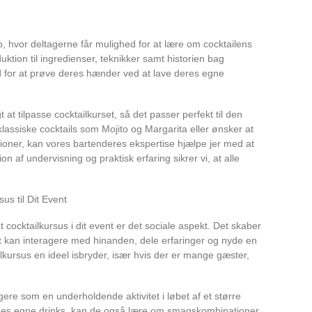
p, hvor deltagerne får mulighed for at lære om cocktailens
uktion til ingredienser, teknikker samt historien bag
ed for at prøve deres hænder ved at lave deres egne
 at tilpasse cocktailkurset, så det passer perfekt til den
lassiske cocktails som Mojito og Margarita eller ønsker at
ner, kan vores bartenderes ekspertise hjælpe jer med at
 af undervisning og praktisk erfaring sikrer vi, at alle
us til Dit Event
t cocktailkursus i dit event er det sociale aspekt. Det skaber
t kan interagere med hinanden, dele erfaringer og nyde en
ilkursus en ideel isbryder, især hvis der er mange gæster,
ere som en underholdende aktivitet i løbet af et større
es egne drinks, kan de også lære om smagskombinationer