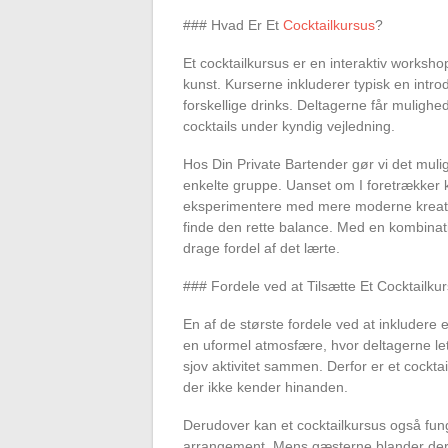
### Hvad Er Et
Cocktailkursus
?
Et cocktailkursus er en interaktiv worksho
kunst. Kurserne inkluderer typisk en introd
forskellige drinks. Deltagerne får muligh
cocktails under kyndig vejledning.
Hos Din Private Bartender gør vi det muligt
enkelte gruppe. Uanset om I foretrækker k
eksperimentere med mere moderne kreatio
finde den rette balance. Med en kombination
drage fordel af det lærte.
### Fordele ved at Tilsætte Et Cocktailkurs
En af de største fordele ved at inkludere e
en uformel atmosfære, hvor deltagerne le
sjov aktivitet sammen. Derfor er et cockta
der ikke kender hinanden.
Derudover kan et cocktailkursus også fung
arrangement. Mens gæsterne blander der