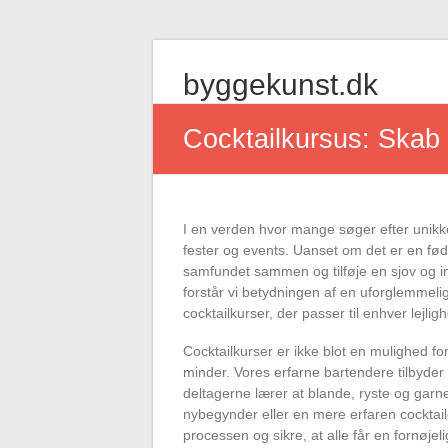
Skip
to
byggekunst.dk
content
Cocktailkursus: Skab
I en verden hvor mange søger efter unikke 
fester og events. Uanset om det er en føds
samfundet sammen og tilføje en sjov og int
forstår vi betydningen af en uforglemmeli
cocktailkurser, der passer til enhver lejlig
Cocktailkurser er ikke blot en mulighed fo
minder. Vores erfarne bartendere tilbyder
deltagerne lærer at blande, ryste og gar
nybegynder eller en mere erfaren cocktail
processen og sikre, at alle får en fornøjelig