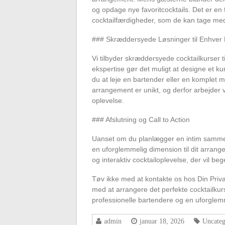
og opdage nye favoritcocktails. Det er en 
cocktailfærdigheder, som de kan tage med
### Skræddersyede Løsninger til Enhver 
Vi tilbyder skræddersyede cocktailkurser 
ekspertise gør det muligt at designe et ku
du at leje en bartender eller en komplet mo
arrangement er unikt, og derfor arbejder
oplevelse.
### Afslutning og Call to Action
Uanset om du planlægger en intim sammenko
en uforglemmelig dimension til dit arrang
og interaktiv cocktailoplevelse, der vil beg
Tøv ikke med at kontakte os hos Din Priv
med at arrangere det perfekte cocktailkursu
professionelle bartendere og en uforglemm
admin
januar 18, 2026
Uncateg