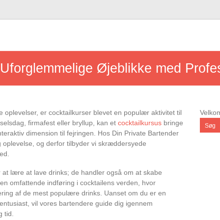
 Uforglemmelige Øjeblikke med Profe
oplevelser, er cocktailkurser blevet en populær aktivitet til
Velk
elsdag, firmafest eller bryllup, kan et
cocktailkursus
bringe
Søg
eraktiv dimension til fejringen. Hos Din Private Bartender
g oplevelse, og derfor tilbyder vi skræddersyede
hed.
r at lære at lave drinks; de handler også om at skabe
 en omfattende indføring i cocktailens verden, hvor
nering af de mest populære drinks. Uanset om du er en
entusiast, vil vores bartendere guide dig igennem
 tid.