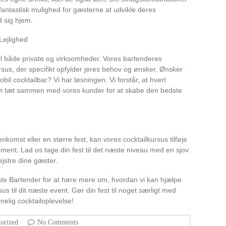
fantastisk mulighed for gæsterne at udvikle deres
 sig hjem.
Lejlighed
til både private og virksomheder. Vores bartenderes
rsus, der specifikt opfylder jeres behov og ønsker. Ønsker
bil cocktailbar? Vi har løsningen. Vi forstår, at hvert
 vi tæt sammen med vores kunder for at skabe den bedste
mst eller en større fest, kan vores cocktailkursus tilføje
ement. Lad os tage din fest til det næste niveau med en sjov
ejstre dine gæster.
ate Bartender for at høre mere om, hvordan vi kan hjælpe
s til dit næste event. Gør din fest til noget særligt med
elig cocktailoplevelse!
orized
No Comments