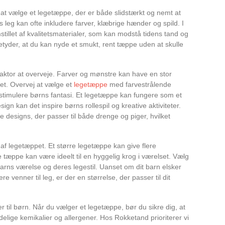
i at vælge et legetæppe, der er både slidstærkt og nemt at
 leg kan ofte inkludere farver, klæbrige hænder og spild. I
tillet af kvalitetsmaterialer, som kan modstå tidens tand og
etyder, at du kan nyde et smukt, rent tæppe uden at skulle
faktor at overveje. Farver og mønstre kan have en stor
tet. Overvej at vælge et
legetæppe
med farvestrålende
n stimulere børns fantasi. Et legetæppe kan fungere som et
gn kan det inspire børns rollespil og kreative aktiviteter.
e designs, der passer til både drenge og piger, hvilket
 af legetæppet. Et større legetæppe kan give flere
 tæppe kan være ideelt til en hyggelig krog i værelset. Vælg
 barns værelse og deres legestil. Uanset om dit barn elsker
e venner til leg, er der en størrelse, der passer til dit
 til børn. Når du vælger et legetæppe, bør du sikre dig, at
kadelige kemikalier og allergener. Hos Rokketand prioriterer vi