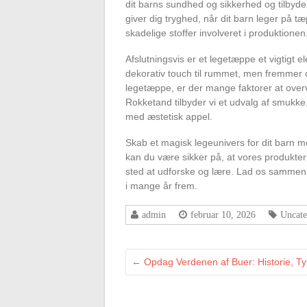
dit barns sundhed og sikkerhed og tilbyde
giver dig tryghed, når dit barn leger på t
skadelige stoffer involveret i produktionen
Afslutningsvis er et legetæppe et vigtigt e
dekorativ touch til rummet, men fremmer o
legetæppe, er der mange faktorer at overve
Rokketand tilbyder vi et udvalg af smukke,
med æstetisk appel.
Skab et magisk legeunivers for dit barn m
kan du være sikker på, at vores produkter 
sted at udforske og lære. Lad os sammen s
i mange år frem.
admin
februar 10, 2026
Uncate
←
Opdag Verdenen af Buer: Historie, T