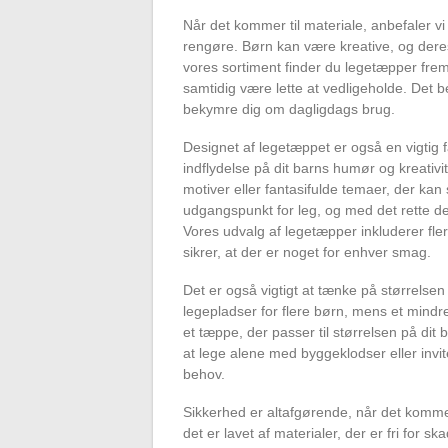
Når det kommer til materiale, anbefaler v
rengøre. Børn kan være kreative, og deres
vores sortiment finder du legetæpper frems
samtidig være lette at vedligeholde. Det b
bekymre dig om dagligdags brug.
Designet af legetæppet er også en vigtig 
indflydelse på dit barns humør og kreativi
motiver eller fantasifulde temaer, der ka
udgangspunkt for leg, og med det rette desi
Vores udvalg af legetæpper inkluderer fler
sikrer, at der er noget for enhver smag.
Det er også vigtigt at tænke på størrelsen
legepladser for flere børn, mens et mindre
et tæppe, der passer til størrelsen på dit
at lege alene med byggeklodser eller inviter
behov.
Sikkerhed er altafgørende, når det kommer
det er lavet af materialer, der er fri for s