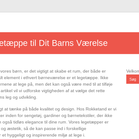
etæppe til Dit Barns Værelse
 vores børn, er det vigtigt at skabe et rum, der både er
Velk
ralt element i ethvert børneværelse er et legetæppe. Ikke
Søg
ørnene at lege på, men det kan også være med til at tilføje
e artikel vil vi udforske vigtigheden af at vælge det rette
rns leg og udvikling.
gt at tænke på både kvalitet og design. Hos Rokketand er vi
er inden for sengetøj, gardiner og børnetekstiler, der ikke
n også tidløs elegance til dine rum. Vores legetæpper er
og æstetik, så de kan passe ind i forskellige
år et hyggeligt og inspirerende miljø at lege i.