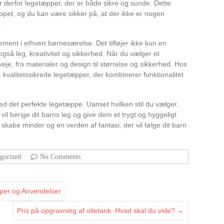
r derfor legetæpper, der er både sikre og sunde. Dette
æppet, og du kan være sikker på, at der ikke er nogen
.
lement i ethvert børneværelse. Det tilføjer ikke kun en
gså leg, kreativitet og sikkerhed. Når du vælger et
je, fra materialer og design til størrelse og sikkerhed. Hos
 kvalitetssikrede legetæpper, der kombinerer funktionalitet
ed det perfekte legetæppe. Uanset hvilken stil du vælger,
vil berige dit barns leg og give dem et trygt og hyggeligt
kabe minder og en verden af fantasi, der vil følge dit barn
gorized
No Comments
yper og Anvendelser
Pris på opgravning af olietank: Hvad skal du vide?
→