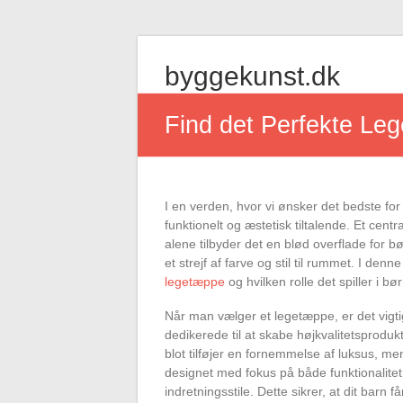
Skip
to
byggekunst.dk
content
Find det Perfekte Leg
I en verden, hvor vi ønsker det bedste for
funktionelt og æstetisk tiltalende. Et cent
alene tilbyder det en blød overflade for b
et strejf af farve og stil til rummet. I denn
legetæppe
og hvilken rolle det spiller i bø
Når man vælger et legetæppe, er det vigti
dedikerede til at skabe højkvalitetsprodukt
blot tilføjer en fornemmelse af luksus, me
designet med fokus på både funktionalitet 
indretningsstile. Dette sikrer, at dit barn f