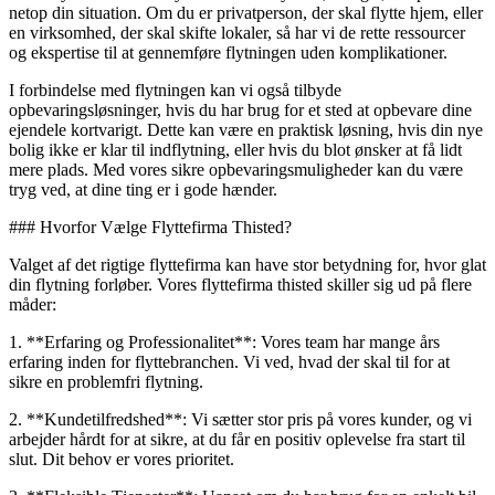
netop din situation. Om du er privatperson, der skal flytte hjem, eller
en virksomhed, der skal skifte lokaler, så har vi de rette ressourcer
og ekspertise til at gennemføre flytningen uden komplikationer.
I forbindelse med flytningen kan vi også tilbyde
opbevaringsløsninger, hvis du har brug for et sted at opbevare dine
ejendele kortvarigt. Dette kan være en praktisk løsning, hvis din nye
bolig ikke er klar til indflytning, eller hvis du blot ønsker at få lidt
mere plads. Med vores sikre opbevaringsmuligheder kan du være
tryg ved, at dine ting er i gode hænder.
### Hvorfor Vælge Flyttefirma Thisted?
Valget af det rigtige flyttefirma kan have stor betydning for, hvor glat
din flytning forløber. Vores flyttefirma thisted skiller sig ud på flere
måder:
1. **Erfaring og Professionalitet**: Vores team har mange års
erfaring inden for flyttebranchen. Vi ved, hvad der skal til for at
sikre en problemfri flytning.
2. **Kundetilfredshed**: Vi sætter stor pris på vores kunder, og vi
arbejder hårdt for at sikre, at du får en positiv oplevelse fra start til
slut. Dit behov er vores prioritet.