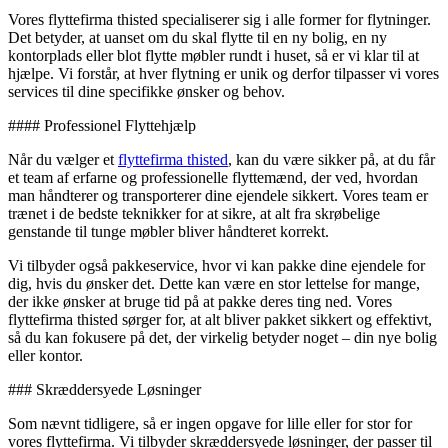
Vores flyttefirma thisted specialiserer sig i alle former for flytninger.
Det betyder, at uanset om du skal flytte til en ny bolig, en ny
kontorplads eller blot flytte møbler rundt i huset, så er vi klar til at
hjælpe. Vi forstår, at hver flytning er unik og derfor tilpasser vi vores
services til dine specifikke ønsker og behov.
#### Professionel Flyttehjælp
Når du vælger et
flyttefirma thisted
, kan du være sikker på, at du får
et team af erfarne og professionelle flyttemænd, der ved, hvordan
man håndterer og transporterer dine ejendele sikkert. Vores team er
trænet i de bedste teknikker for at sikre, at alt fra skrøbelige
genstande til tunge møbler bliver håndteret korrekt.
Vi tilbyder også pakkeservice, hvor vi kan pakke dine ejendele for
dig, hvis du ønsker det. Dette kan være en stor lettelse for mange,
der ikke ønsker at bruge tid på at pakke deres ting ned. Vores
flyttefirma thisted sørger for, at alt bliver pakket sikkert og effektivt,
så du kan fokusere på det, der virkelig betyder noget – din nye bolig
eller kontor.
### Skræddersyede Løsninger
Som nævnt tidligere, så er ingen opgave for lille eller for stor for
vores flyttefirma. Vi tilbyder skræddersyede løsninger, der passer til