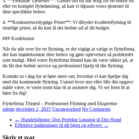
3. **Fleksible Tjenester**: Uanset om du har brug for en enkelt bil
eller en komplet flytteløsning, så kan vi tilpasse vores tjenester til
dine specifikke behov.
4. **Konkurrencedygtige Priser**: Vi tilbyder kvalitetsflytning til
rimelige priser, så du kan få det bedste ud af dit budget.
### Konklusion
Når du står over for en flytning, er det vigtigt at vælge et flyttefirma,
der kan imødekomme dine behov og gøre oplevelsen så problemfri
som muligt. Med vores flyttefirma thisted kan du være sikker på, at
du får den bedste service og professionel hjælp til din flytning.
Kontakt os i dag for at høre mere om, hvordan vi kan hjælpe dig
med din kommende flytning. Uanset hvor stor eller lille din opgave
måtte være, er vores team klar til at assistere dig. Vi ser frem til at
høre fra dig!
Flyttefirma Thisted – Professionel Flytning med Ekspertise
admin
december 2, 2025
Uncategorized
No Comments
←
Hundeluftning: Den Perfekte Løsning til Din Hund
Effektive tagløsninger til dit hjem og erhverv
→
Skriv et svar