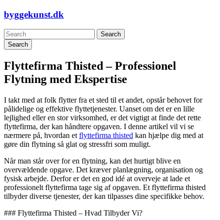
Skip
byggekunst.dk
to
content
Search
Flyttefirma Thisted – Professionel
Flytning med Ekspertise
I takt med at folk flytter fra et sted til et andet, opstår behovet for
pålidelige og effektive flyttetjenester. Uanset om det er en lille
lejlighed eller en stor virksomhed, er det vigtigt at finde det rette
flyttefirma, der kan håndtere opgaven. I denne artikel vil vi se
nærmere på, hvordan et
flyttefirma thisted
kan hjælpe dig med at
gøre din flytning så glat og stressfri som muligt.
Når man står over for en flytning, kan det hurtigt blive en
overvældende opgave. Det kræver planlægning, organisation og
fysisk arbejde. Derfor er det en god idé at overveje at lade et
professionelt flyttefirma tage sig af opgaven. Et flyttefirma thisted
tilbyder diverse tjenester, der kan tilpasses dine specifikke behov.
### Flyttefirma Thisted – Hvad Tilbyder Vi?