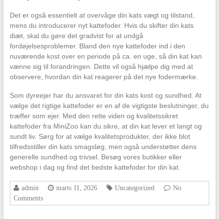
Det er også essentielt at overvåge din kats vægt og tilstand,
mens du introducerer nyt kattefoder. Hvis du skifter din kats
diæt, skal du gøre det gradvist for at undgå
fordøjelsesproblemer. Bland den nye kattefoder ind i den
nuværende kost over en periode på ca. en uge, så din kat kan
vænne sig til forandringen. Dette vil også hjælpe dig med at
observere, hvordan din kat reagerer på det nye fodermærke.
Som dyreejer har du ansvaret for din kats kost og sundhed. At
vælge det rigtige kattefoder er en af de vigtigste beslutninger, du
træffer som ejer. Med den rette viden og kvalitetssikret
kattefoder fra MiniZoo kan du sikre, at din kat lever et langt og
sundt liv. Sørg for at vælge kvalitetsprodukter, der ikke blot
tilfredsstiller din kats smagsløg, men også understøtter dens
generelle sundhed og trivsel. Besøg vores butikker eller
webshop i dag og find det bedste kattefoder for din kat.
admin
marts 11, 2026
Uncategorized
No
Comments