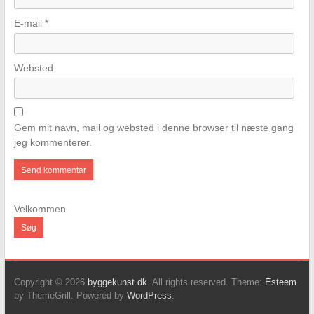
E-mail
*
Websted
Gem mit navn, mail og websted i denne browser til næste gang
jeg kommenterer.
Velkommen
Søg
Copyright © 2026
byggekunst.dk
. All rights reserved. Theme:
Esteem
by ThemeGrill. Powered by
WordPress
.