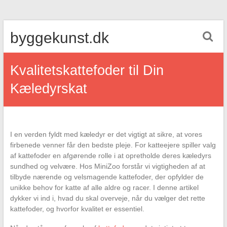
Skip
byggekunst.dk
to
content
Kvalitetskattefoder til Din
Kæledyrskat
I en verden fyldt med kæledyr er det vigtigt at sikre, at vores
firbenede venner får den bedste pleje. For katteejere spiller valg
af kattefoder en afgørende rolle i at opretholde deres kæledyrs
sundhed og velvære. Hos MiniZoo forstår vi vigtigheden af at
tilbyde nærende og velsmagende kattefoder, der opfylder de
unikke behov for katte af alle aldre og racer. I denne artikel
dykker vi ind i, hvad du skal overveje, når du vælger det rette
kattefoder, og hvorfor kvalitet er essentiel.