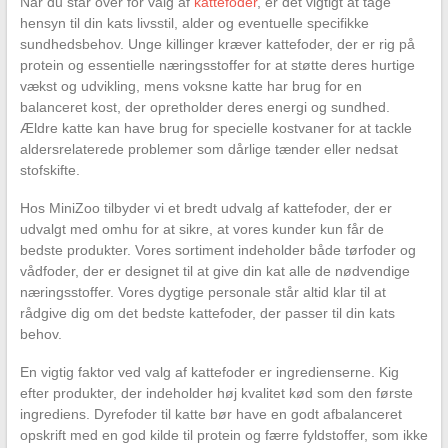
Når du står over for valg af
kattefoder
, er det vigtigt at tage
hensyn til din kats livsstil, alder og eventuelle specifikke
sundhedsbehov. Unge killinger kræver kattefoder, der er rig på
protein og essentielle næringsstoffer for at støtte deres hurtige
vækst og udvikling, mens voksne katte har brug for en
balanceret kost, der opretholder deres energi og sundhed.
Ældre katte kan have brug for specielle kostvaner for at tackle
aldersrelaterede problemer som dårlige tænder eller nedsat
stofskifte.
Hos MiniZoo tilbyder vi et bredt udvalg af kattefoder, der er
udvalgt med omhu for at sikre, at vores kunder kun får de
bedste produkter. Vores sortiment indeholder både tørfoder og
vådfoder, der er designet til at give din kat alle de nødvendige
næringsstoffer. Vores dygtige personale står altid klar til at
rådgive dig om det bedste kattefoder, der passer til din kats
behov.
En vigtig faktor ved valg af kattefoder er ingredienserne. Kig
efter produkter, der indeholder høj kvalitet kød som den første
ingrediens. Dyrefoder til katte bør have en godt afbalanceret
opskrift med en god kilde til protein og færre fyldstoffer, som ikke