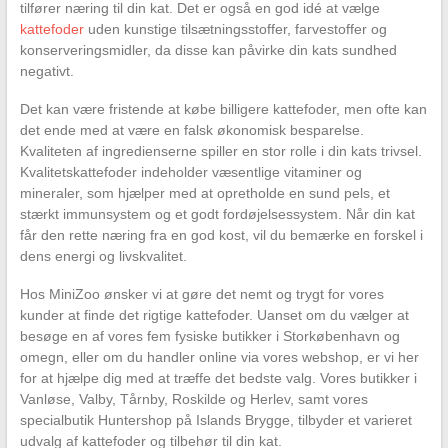
tilfører næring til din kat. Det er også en god idé at vælge
kattefoder
uden kunstige tilsætningsstoffer, farvestoffer og
konserveringsmidler, da disse kan påvirke din kats sundhed
negativt.
Det kan være fristende at købe billigere kattefoder, men ofte kan
det ende med at være en falsk økonomisk besparelse.
Kvaliteten af ingredienserne spiller en stor rolle i din kats trivsel.
Kvalitetskattefoder indeholder væsentlige vitaminer og
mineraler, som hjælper med at opretholde en sund pels, et
stærkt immunsystem og et godt fordøjelsessystem. Når din kat
får den rette næring fra en god kost, vil du bemærke en forskel i
dens energi og livskvalitet.
Hos MiniZoo ønsker vi at gøre det nemt og trygt for vores
kunder at finde det rigtige kattefoder. Uanset om du vælger at
besøge en af vores fem fysiske butikker i Storkøbenhavn og
omegn, eller om du handler online via vores webshop, er vi her
for at hjælpe dig med at træffe det bedste valg. Vores butikker i
Vanløse, Valby, Tårnby, Roskilde og Herlev, samt vores
specialbutik Huntershop på Islands Brygge, tilbyder et varieret
udvalg af kattefoder og tilbehør til din kat.