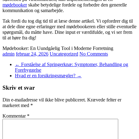
mødebooker
skabe betydelige fordele og forbedre den generelle
kommunikation og samarbejde.
Tak fordi du tog dig tid til at læse denne artikel. Vi opfordrer dig til
at dele dine egne erfaringer med mødebookeren eller stille eventuelle
spørgsmål, du måtte have. Dine input er værdifulde, og vi ser frem
til at høre fra dig!
Mødebooker: En Uundgåelig Tool i Moderne Forretning
admin
februar 24, 2026
Uncategorized
No Comments
←
Forståelse af Springerknæ: Symptomer, Behandling og
Forebyggelse
Hvad er en forsikringsmægler?
→
Skriv et svar
Din e-mailadresse vil ikke blive publiceret.
Krævede felter er
markeret med
*
Kommentar
*