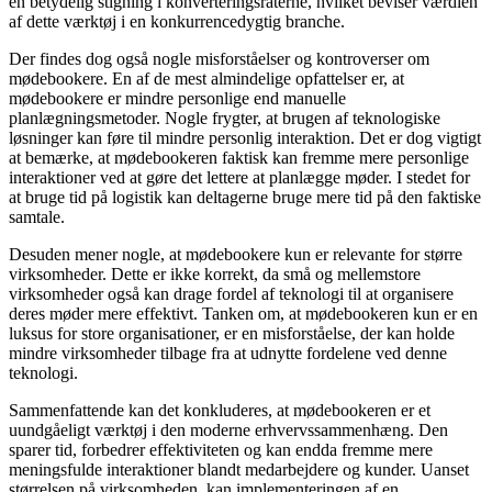
en betydelig stigning i konverteringsraterne, hvilket beviser værdien
af dette værktøj i en konkurrencedygtig branche.
Der findes dog også nogle misforståelser og kontroverser om
mødebookere. En af de mest almindelige opfattelser er, at
mødebookere er mindre personlige end manuelle
planlægningsmetoder. Nogle frygter, at brugen af teknologiske
løsninger kan føre til mindre personlig interaktion. Det er dog vigtigt
at bemærke, at mødebookeren faktisk kan fremme mere personlige
interaktioner ved at gøre det lettere at planlægge møder. I stedet for
at bruge tid på logistik kan deltagerne bruge mere tid på den faktiske
samtale.
Desuden mener nogle, at mødebookere kun er relevante for større
virksomheder. Dette er ikke korrekt, da små og mellemstore
virksomheder også kan drage fordel af teknologi til at organisere
deres møder mere effektivt. Tanken om, at mødebookeren kun er en
luksus for store organisationer, er en misforståelse, der kan holde
mindre virksomheder tilbage fra at udnytte fordelene ved denne
teknologi.
Sammenfattende kan det konkluderes, at mødebookeren er et
uundgåeligt værktøj i den moderne erhvervssammenhæng. Den
sparer tid, forbedrer effektiviteten og kan endda fremme mere
meningsfulde interaktioner blandt medarbejdere og kunder. Uanset
størrelsen på virksomheden, kan implementeringen af en