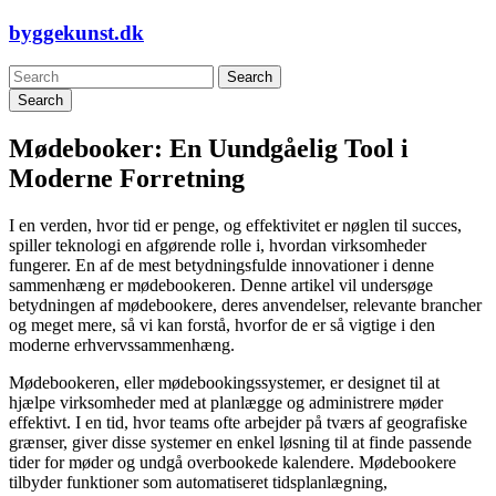
Skip
byggekunst.dk
to
content
Search
Mødebooker: En Uundgåelig Tool i
Moderne Forretning
I en verden, hvor tid er penge, og effektivitet er nøglen til succes,
spiller teknologi en afgørende rolle i, hvordan virksomheder
fungerer. En af de mest betydningsfulde innovationer i denne
sammenhæng er mødebookeren. Denne artikel vil undersøge
betydningen af mødebookere, deres anvendelser, relevante brancher
og meget mere, så vi kan forstå, hvorfor de er så vigtige i den
moderne erhvervssammenhæng.
Mødebookeren, eller mødebookingssystemer, er designet til at
hjælpe virksomheder med at planlægge og administrere møder
effektivt. I en tid, hvor teams ofte arbejder på tværs af geografiske
grænser, giver disse systemer en enkel løsning til at finde passende
tider for møder og undgå overbookede kalendere. Mødebookere
tilbyder funktioner som automatiseret tidsplanlægning,