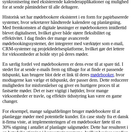
synkronisering med eksisterende kalenderapplikationer og mulighed
for at sende påmindelser til alle deltagere.
Historisk set har mødebookere eksisteret i en form for papirbaserede
systemer, hvor sekretærer håndterede kalendere og planlægning.
Med fremkomsten af digitale løsninger er mødebookeren imidlertid
blevet digitaliseret, hvilket giver både større fleksibilitet og
effektivitet. I dag findes der mange avancerede
mødebookingssystemer, der integrerer med værktøjer som e-mail,
CRM-systemer og projektledelsesplatforme, hvilket gør det lettere
for virksomheder at holde styr på deres møder.
En særlig fordel ved mødebookeren er dens evne til at spare tid. I
stedet for at sende e-mails frem og tilbage for at finde et passende
tidspunkt, kan brugere blot dele et link til deres
mødebooker
, hvor
modtagerne kan vælge et tidspunkt, der passer dem. Dette reducerer
muligheden for misforståelser og giver en hurtigere proces til at
fastsætte møder. Det er især vigtigt i højtider, hvor mange
virksomheder er travle, og effektiv tidsstyring kan være en game
changer.
For eksempel, mange salgsafdelinger bruger mødebookere til at
planlægge møder med potentielle kunder. En case study fra et dansk
it-firma viste, at implementeringen af en mødebooker førte til en
30% stigning i antallet af planlagte salgsmøder. Dette har resulteret i