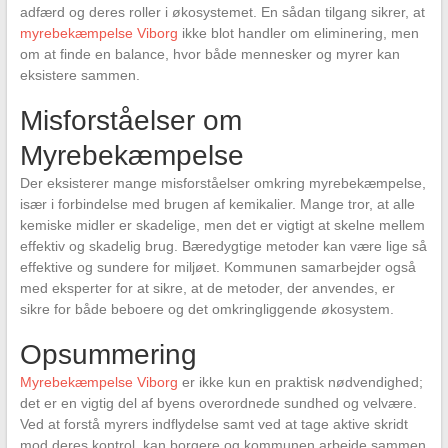
adfærd og deres roller i økosystemet. En sådan tilgang sikrer, at
myrebekæmpelse Viborg
ikke blot handler om eliminering, men
om at finde en balance, hvor både mennesker og myrer kan
eksistere sammen.
Misforståelser om
Myrebekæmpelse
Der eksisterer mange misforståelser omkring myrebekæmpelse,
især i forbindelse med brugen af kemikalier. Mange tror, at alle
kemiske midler er skadelige, men det er vigtigt at skelne mellem
effektiv og skadelig brug. Bæredygtige metoder kan være lige så
effektive og sundere for miljøet. Kommunen samarbejder også
med eksperter for at sikre, at de metoder, der anvendes, er
sikre for både beboere og det omkringliggende økosystem.
Opsummering
Myrebekæmpelse Viborg
er ikke kun en praktisk nødvendighed;
det er en vigtig del af byens overordnede sundhed og velvære.
Ved at forstå myrers indflydelse samt ved at tage aktive skridt
mod deres kontrol, kan borgere og kommunen arbejde sammen