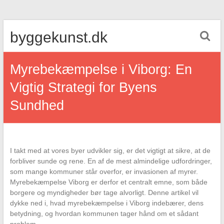
Skip
byggekunst.dk
to
content
Myrebekæmpelse i Viborg: En
Vigtig Strategi for Byens
Sundhed
I takt med at vores byer udvikler sig, er det vigtigt at sikre, at de
forbliver sunde og rene. En af de mest almindelige udfordringer,
som mange kommuner står overfor, er invasionen af myrer.
Myrebekæmpelse Viborg er derfor et centralt emne, som både
borgere og myndigheder bør tage alvorligt. Denne artikel vil
dykke ned i, hvad myrebekæmpelse i Viborg indebærer, dens
betydning, og hvordan kommunen tager hånd om et sådant