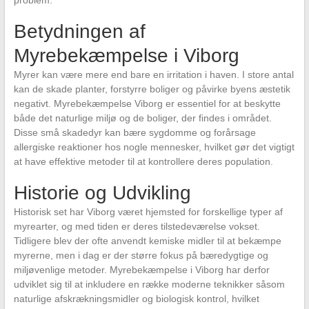
problem.
Betydningen af
Myrebekæmpelse i Viborg
Myrer kan være mere end bare en irritation i haven. I store antal
kan de skade planter, forstyrre boliger og påvirke byens æstetik
negativt. Myrebekæmpelse Viborg er essentiel for at beskytte
både det naturlige miljø og de boliger, der findes i området.
Disse små skadedyr kan bære sygdomme og forårsage
allergiske reaktioner hos nogle mennesker, hvilket gør det vigtigt
at have effektive metoder til at kontrollere deres population.
Historie og Udvikling
Historisk set har Viborg været hjemsted for forskellige typer af
myrearter, og med tiden er deres tilstedeværelse vokset.
Tidligere blev der ofte anvendt kemiske midler til at bekæmpe
myrerne, men i dag er der større fokus på bæredygtige og
miljøvenlige metoder. Myrebekæmpelse i Viborg har derfor
udviklet sig til at inkludere en række moderne teknikker såsom
naturlige afskrækningsmidler og biologisk kontrol, hvilket