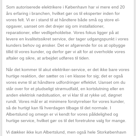
Som autoriserede elektrikere i København har vi mere end 20
års erfaring i branchen, hvilket gør os til eksperter inden for
vores felt. Vi er i stand til at håndtere både små og store el-
opgaver, uanset om det drejer sig om installationer,
reparationer, eller vedligeholdelse. Vores fokus ligger på at
levere en kvalitetssikret service, der tager udgangspunkt i vores
kunders behov og ønsker. Det er afgørende for os at opbygge
tillid til vores kunder, og derfor gør vi alt for at overholde vores
aftaler og sikre, at arbejdet udføres til tiden.
Når det kommer til akut elektriker-service, er det ikke bare vores
hurtige reaktion, der sætter os i en klasse for sig; det er også
vores evne til at håndtere udfordringer effektivt. Uanset om du
står over for et pludseligt strømudfald, en kortslutning eller en
anden elektrisk nødsituation, er vi klar til at rykke ud, døgnet
rundt. Vores mål er at minimere forstyrrelser for vores kunder,
så de hurtigt kan få hverdagen tilbage til det normale. I
Albertslund og omegn er vi kendt for vores pålidelighed og
hurtige service, hvilket gør os til det foretrukne valg for mange.
Vi dækker ikke kun Albertslund, men også hele Storkøbenhavn