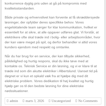
konkurrence dygtig pris uden at gå på kompromis med
kvalitetsstandarden.
Både private og erhvervslivet kan forvente at få skræddersyede
løsninger, der opfylder deres specifikke behov. Vores
engelsktalende team sørger for klar kommunikation, hvilket er
essentielt for at sikre, at alle opgaver udføres glat. Vi forstår, at
elektrikere ofte skal træde ind i bolig- eller arbejdsområder, hvor
der kan være meget på spil, og derfor behandler vi altid vores
kunders ejendom med respekt og omtanke.
Når du har brug for en service, der kan tilbyde sikkerhed,
pålidelighed og hurtig respons, skal du ikke tøve med at
kontakte os. Teknisk Service er din løsning, og vi er klare til at
træde ind som din akutte elektriker i Albertslund. Uanset tid på
døgnet er vi kun et opkald væk fra at hjælpe dig med dit
elektriske problem. Vores dedikation til høj kvalitet og hurtig
hjælp gør os til den bedste løsning for dine elektriske
nødssituationer.
admin
marts 3, 2026
Uncategorized
No Comments