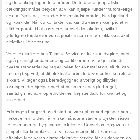
og de omkringliggende områder. Dette brede geografiske
dækningsområde betyder, at vi kan hjælpe kunder fra forskellige
dele af Sjælland, herunder Hovedstadsområdet, Nordsjælland
og Roskilde. Når du kontakter os, kan du være sikker på, at vi
altid er parate til at assistere, uanset din lokation, hvilket
yderligere forstærker vores position som en førsteklasses akut
elektriker i Albertslund.
Vores elektrikere hos Teknisk Service er ikke kun dygtige, men
også grundigt uddannede og certificerede. Vi følger altid de
nyeste standarder og regler inden for el-installation, så du kan
føle dig tryg ved, at dit elektriske arbejde bliver udført korrekt og
sikkert. Vi tager også bæredygtighed alvorligt og tilbyder
løsninger, der hjælper med at minimere energiforbruget,
samtidig med at vi opretholder en høj standard for kvalitet og
sikkerhed.
Erfaringen har givet os et stort netværk af samarbejdspartnere,
hvilket er en fordel, når vi skal håndtere større projekter såsom
renoveringer og bygningsinstallationer. Uanset om opgaven er
simpel eller kompleks, har vi ressourcerne til at klare den
effektivt. Med vores akutte elektriker-service får du desuden en