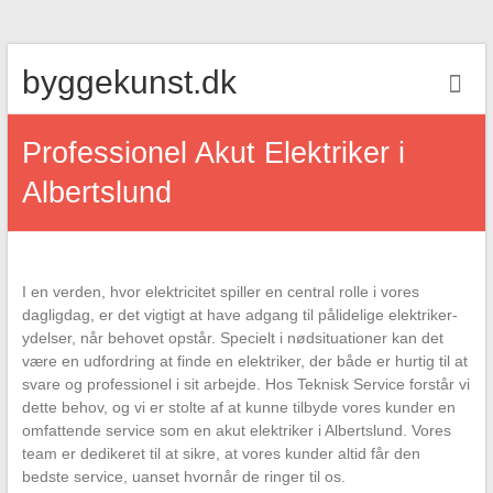
Skip
byggekunst.dk
to
content
Professionel Akut Elektriker i
Albertslund
I en verden, hvor elektricitet spiller en central rolle i vores
dagligdag, er det vigtigt at have adgang til pålidelige elektriker-
ydelser, når behovet opstår. Specielt i nødsituationer kan det
være en udfordring at finde en elektriker, der både er hurtig til at
svare og professionel i sit arbejde. Hos Teknisk Service forstår vi
dette behov, og vi er stolte af at kunne tilbyde vores kunder en
omfattende service som en akut elektriker i Albertslund. Vores
team er dedikeret til at sikre, at vores kunder altid får den
bedste service, uanset hvornår de ringer til os.