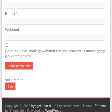
E-mail
*
Websted
Gem mit navn, mail og websted i denne browser til næste gang
jeg kommenterer.
Velkommen
Søg
Copyright © 2026
byggekunst.dk
. All rights reserved. Theme:
Esteem
by ThemeGrill. Powered by
WordPress
.