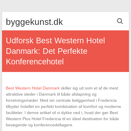
Skip
byggekunst.dk
to
content
Udforsk Best Western Hotel
Danmark: Det Perfekte
Konferencehotel
Best Western Hotel Danmark
skiller sig ud som et af de mest
attraktive steder i Danmark til både afslapning og
forretningsmøder. Med sin centrale beliggenhed i Fredericia
tilbyder hotellet en perfekt kombination af komfort og moderne
faciliteter. I denne artikel vil vi dykke ned i, hvad der gør Best
Western Plus Hotel Fredericia til en ideel destination for både
besøgende og konferencedeltagere.