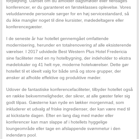
forplejning. Uanset om du afholder dagsmøder eller flerdages
konferencer, er du garanteret en førsteklasses oplevelse. Vores
veluddannede personale sørger for en høj servicestandard, så
du ikke mangler noget til dine kursister, mødedeltagere eller
konferencegæster.
I de seneste år har hotellet gennemgået omfattende
modernisering, herunder en totalrenovering af alle eksisterende
værelser. I 2017 udvidede Best Western Plus Hotel Fredericia
sine faciliteter med en ny hotelbygning, der indeholder to ekstra
mødelokaler og 41 helt nye, moderne hotelværelser. Dette gør
hotellet til et ideelt valg for både små og store grupper, der
ønsker at afholde effektive og produktive møder.
Udover de fantastiske konferencefaciliteter, tilbyder hotellet også
en række bekvemmeligheder, der sikrer, at alle gæster føler sig
godt tilpas. Gæsterne kan nyde en lækker morgenmad, som
inkluderer et udvalg af friske ingredienser, der kan være med til
at kickstarte dagen. Efter en lang dag med møder eller
konferencer kan man slappe af i hotellets hyggelige
loungeområde eller tage en afslappende svømmetur i den
indendørs pool.