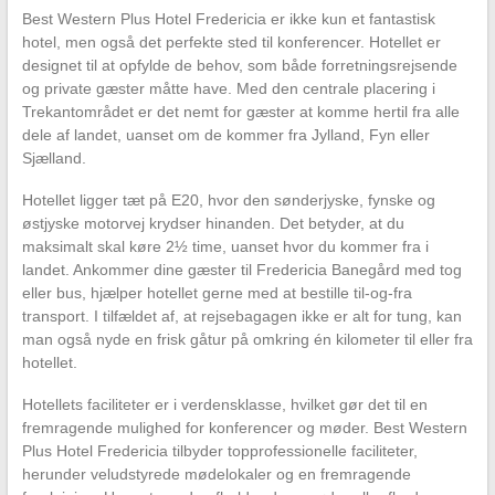
Best Western Plus Hotel Fredericia er ikke kun et fantastisk
hotel, men også det perfekte sted til konferencer. Hotellet er
designet til at opfylde de behov, som både forretningsrejsende
og private gæster måtte have. Med den centrale placering i
Trekantområdet er det nemt for gæster at komme hertil fra alle
dele af landet, uanset om de kommer fra Jylland, Fyn eller
Sjælland.
Hotellet ligger tæt på E20, hvor den sønderjyske, fynske og
østjyske motorvej krydser hinanden. Det betyder, at du
maksimalt skal køre 2½ time, uanset hvor du kommer fra i
landet. Ankommer dine gæster til Fredericia Banegård med tog
eller bus, hjælper hotellet gerne med at bestille til-og-fra
transport. I tilfældet af, at rejsebagagen ikke er alt for tung, kan
man også nyde en frisk gåtur på omkring én kilometer til eller fra
hotellet.
Hotellets faciliteter er i verdensklasse, hvilket gør det til en
fremragende mulighed for konferencer og møder. Best Western
Plus Hotel Fredericia tilbyder topprofessionelle faciliteter,
herunder veludstyrede mødelokaler og en fremragende