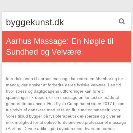
Skip
byggekunst.dk
to
content
Aarhus Massage: En Nøgle til
Sundhed og Velvære
Introduktionen til aarhus massage kan være en åbenbaring for
mange, der ønsker at forbedre deres fysiske velvære. I en tid
hvor stress og dagligdagens udfordringer kan føre til
spændinger i kroppen, er en massage en fantastisk måde at
genoprette balancen. Hos Fysio Camp har vi siden 2017 hjulpet
tusindvis af danskere med at få en fit, sund og smertefri krop.
Vores tilbud bygger på fysioterapeutisk ekspertise og giver en
unik mulighed for at opleve fordelene ved professionel massage
i Aarhus. Denne artikel går i dybden med, hvordan aarhus