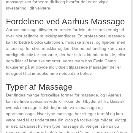
massage kan forbedre dit liv og hvorfor det er en vigtig
investering i dit velvære.
Fordelene ved Aarhus Massage
Aarhus massage tilbyder en række fordele, der strækker sig ud
over blot at lindre muskelspændinger. En professionel massage
kan forbedre blodcirkulationen, mindske stress, og hjælper med
at løse op for stive muskler og led. Denne behandling kan være
særligt effektiv for personer, der har stillesiddende arbejde, eller
som lider af kroniske smerter. Vores team hos Fysio Camp
fokuserer på at tilbyde individuelt tilpassede massager, der er
designet til at imødekomme netop dine behov.
Typer af Massage
Der findes mange forskellige former for massage, og i Aarhus
kan du finde specialiserede klinikker, der tilbyder alt fra klassisk
svensk massage til dybdegående vævsmassage og
sportsmassage. Hver type massage har sit eget formål og kan
være med til at understøtte din krop på forskellige måder. Vigtigt
er det, at uanset hvilken type massage du vælger, så kan du
regne med, at vores fagfolk hos Fysio Camp vil guide dig på den