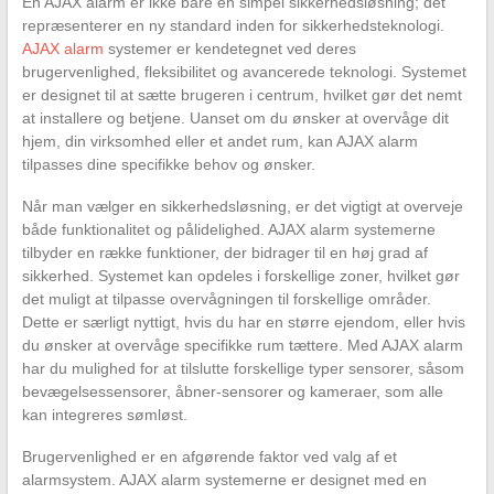
En AJAX alarm er ikke bare en simpel sikkerhedsløsning; det
repræsenterer en ny standard inden for sikkerhedsteknologi.
AJAX alarm
systemer er kendetegnet ved deres
brugervenlighed, fleksibilitet og avancerede teknologi. Systemet
er designet til at sætte brugeren i centrum, hvilket gør det nemt
at installere og betjene. Uanset om du ønsker at overvåge dit
hjem, din virksomhed eller et andet rum, kan AJAX alarm
tilpasses dine specifikke behov og ønsker.
Når man vælger en sikkerhedsløsning, er det vigtigt at overveje
både funktionalitet og pålidelighed. AJAX alarm systemerne
tilbyder en række funktioner, der bidrager til en høj grad af
sikkerhed. Systemet kan opdeles i forskellige zoner, hvilket gør
det muligt at tilpasse overvågningen til forskellige områder.
Dette er særligt nyttigt, hvis du har en større ejendom, eller hvis
du ønsker at overvåge specifikke rum tættere. Med AJAX alarm
har du mulighed for at tilslutte forskellige typer sensorer, såsom
bevægelsessensorer, åbner-sensorer og kameraer, som alle
kan integreres sømløst.
Brugervenlighed er en afgørende faktor ved valg af et
alarmsystem. AJAX alarm systemerne er designet med en