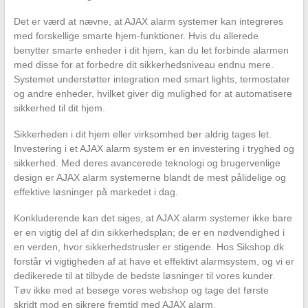
Det er værd at nævne, at AJAX alarm systemer kan integreres
med forskellige smarte hjem-funktioner. Hvis du allerede
benytter smarte enheder i dit hjem, kan du let forbinde alarmen
med disse for at forbedre dit sikkerhedsniveau endnu mere.
Systemet understøtter integration med smart lights, termostater
og andre enheder, hvilket giver dig mulighed for at automatisere
sikkerhed til dit hjem.
Sikkerheden i dit hjem eller virksomhed bør aldrig tages let.
Investering i et AJAX alarm system er en investering i tryghed og
sikkerhed. Med deres avancerede teknologi og brugervenlige
design er AJAX alarm systemerne blandt de mest pålidelige og
effektive løsninger på markedet i dag.
Konkluderende kan det siges, at AJAX alarm systemer ikke bare
er en vigtig del af din sikkerhedsplan; de er en nødvendighed i
en verden, hvor sikkerhedstrusler er stigende. Hos Sikshop.dk
forstår vi vigtigheden af at have et effektivt alarmsystem, og vi er
dedikerede til at tilbyde de bedste løsninger til vores kunder.
Tøv ikke med at besøge vores webshop og tage det første
skridt mod en sikrere fremtid med AJAX alarm.