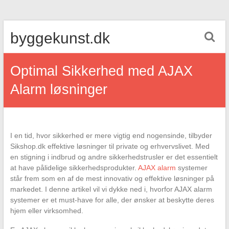
Skip
byggekunst.dk
to
content
Optimal Sikkerhed med AJAX
Alarm løsninger
I en tid, hvor sikkerhed er mere vigtig end nogensinde, tilbyder
Sikshop.dk effektive løsninger til private og erhvervslivet. Med
en stigning i indbrud og andre sikkerhedstrusler er det essentielt
at have pålidelige sikkerhedsprodukter.
AJAX alarm
systemer
står frem som en af de mest innovativ og effektive løsninger på
markedet. I denne artikel vil vi dykke ned i, hvorfor AJAX alarm
systemer er et must-have for alle, der ønsker at beskytte deres
hjem eller virksomhed.