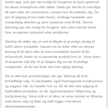
intuitiv app, som gør det muligt for brugerne at styre systemet
fra deres smartphone eller tablet. Dette gør det let at overvåge
dit hjem eller din virksomhed, uanset hvor du befinder dig. Du
kan få adgang til live-video feeds, modtage beskeder ved
mistænkelig aktivitet og styre systemet med få klik. Denne
teknologi gør det muligt for brugere, selv uden teknisk know-
how, at operere systemet uden problemer.
Sikshop.dk skiller sig ud ved at tilbyde et grundigt udvalg af
AJAX alarm produkter. Uanset om du leder efter en simpel
løsning til dit hjem eller et mere komplekst system til din
virksomhed, finder du et passende produkt hos os. Vores team
af eksperter står klar til at rådgive dig om de forskellige
muligheder, så du kan finde den helt rigtige løsning.
Det er ikke kun produktvalget, der gør Sikshop.dk til et
fortræffeligt valg. Vi værdsætter også fremragende kundeservice
og support. Når du handler hos os, får du ikke blot adgang til
højkvalitets produkter; du får også kompetent rådgivning og
hurtig levering. Vores mål er at sikre, at vores kunder er tilfredse
med deres valg og føler sig helt trygge med deres
sikkerhedsløsninger.