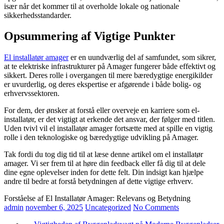
især når det kommer til at overholde lokale og nationale
sikkerhedsstandarder.
Opsummering af Vigtige Punkter
El installatør amager
er en uundværlig del af samfundet, som sikrer,
at te elektriske infrastrukturer på Amager fungerer både effektivt og
sikkert. Deres rolle i overgangen til mere bæredygtige energikilder
er uvurderlig, og deres ekspertise er afgørende i både bolig- og
erhvervssektoren.
For dem, der ønsker at forstå eller overveje en karriere som el-
installatør, er det vigtigt at erkende det ansvar, der følger med titlen.
Uden tvivl vil el installatør amager fortsætte med at spille en vigtig
rolle i den teknologiske og bæredygtige udvikling på Amager.
Tak fordi du tog dig tid til at læse denne artikel om el installatør
amager. Vi ser frem til at høre din feedback eller få dig til at dele
dine egne oplevelser inden for dette felt. Din indsigt kan hjælpe
andre til bedre at forstå betydningen af dette vigtige erhverv.
Forståelse af El Installatør Amager: Relevans og Betydning
admin
november 6, 2025
Uncategorized
No Comments