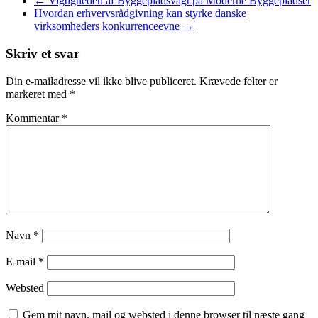
←
Vigtigheden af Byggepladsvagt på Moderne Byggepladser
Hvordan erhvervsrådgivning kan styrke danske
virksomheders konkurrenceevne
→
Skriv et svar
Din e-mailadresse vil ikke blive publiceret.
Krævede felter er
markeret med
*
Kommentar
*
Navn
*
E-mail
*
Websted
Gem mit navn, mail og websted i denne browser til næste gang