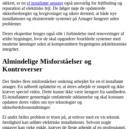
sikkert, er en
el installatør amager
også ansvarlig for fejlfinding og
reparation af elektriske fejl. De følger nøje de opdaterede
sikkerhedsregler og lovgivninger og sikrer dermed, at både nye
installationer og eksisterende systemer på Amager fungerer uden
problemer.
Deres ekspertise bruges også ofte i forbindelse med renoveringer af
ældre bygninger, hvor de skal opgradere forældede systemer med
moderne løsninger uden at kompromittere bygningens arkitektoniske
integritet.
Almindelige Misforståelser og
Kontroverser
Der findes flere misforståelser omkring arbejdet for en el installatør
amager. En udbredt opfattelse er, at deres arbejde er simpelt og ikke
kræver speciel viden. Dette kunne ikke være længere fra sandheden.
El-installatører gennemgår omfattende uddannelse og skal konstant
opdatere deres viden om nye teknologier og
sikkerhedsforanstaltninger.
Et andet fælles problem er troen på, at enhver med en vis teknisk
færdighed kan udføre elektriske installationer. Selvom nogle
opgaver kan virke enkle, kræver de fleste arbejde af en professionel,