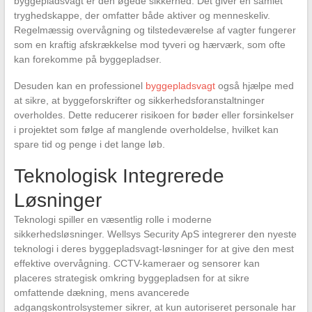
byggepladsvagt er den øgede sikkerhed. Det giver en samlet
tryghedskappe, der omfatter både aktiver og menneskeliv.
Regelmæssig overvågning og tilstedeværelse af vagter fungerer
som en kraftig afskrækkelse mod tyveri og hærværk, som ofte
kan forekomme på byggepladser.
Desuden kan en professionel
byggepladsvagt
også hjælpe med
at sikre, at byggeforskrifter og sikkerhedsforanstaltninger
overholdes. Dette reducerer risikoen for bøder eller forsinkelser
i projektet som følge af manglende overholdelse, hvilket kan
spare tid og penge i det lange løb.
Teknologisk Integrerede
Løsninger
Teknologi spiller en væsentlig rolle i moderne
sikkerhedsløsninger. Wellsys Security ApS integrerer den nyeste
teknologi i deres byggepladsvagt-løsninger for at give den mest
effektive overvågning. CCTV-kameraer og sensorer kan
placeres strategisk omkring byggepladsen for at sikre
omfattende dækning, mens avancerede
adgangskontrolsystemer sikrer, at kun autoriseret personale har