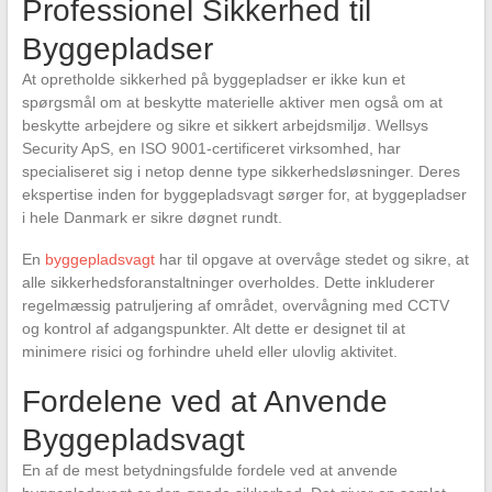
Professionel Sikkerhed til
Byggepladser
At opretholde sikkerhed på byggepladser er ikke kun et
spørgsmål om at beskytte materielle aktiver men også om at
beskytte arbejdere og sikre et sikkert arbejdsmiljø. Wellsys
Security ApS, en ISO 9001-certificeret virksomhed, har
specialiseret sig i netop denne type sikkerhedsløsninger. Deres
ekspertise inden for byggepladsvagt sørger for, at byggepladser
i hele Danmark er sikre døgnet rundt.
En
byggepladsvagt
har til opgave at overvåge stedet og sikre, at
alle sikkerhedsforanstaltninger overholdes. Dette inkluderer
regelmæssig patruljering af området, overvågning med CCTV
og kontrol af adgangspunkter. Alt dette er designet til at
minimere risici og forhindre uheld eller ulovlig aktivitet.
Fordelene ved at Anvende
Byggepladsvagt
En af de mest betydningsfulde fordele ved at anvende