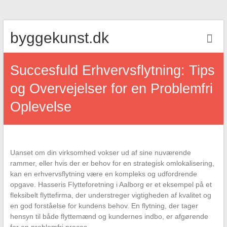
Skip
byggekunst.dk
to
content
Succesfuld Erhvervsflytning: Tips
og Overvejelser for en Problemfri
Oplevelse
Uanset om din virksomhed vokser ud af sine nuværende
rammer, eller hvis der er behov for en strategisk omlokalisering,
kan en erhvervsflytning være en kompleks og udfordrende
opgave. Hasseris Flytteforetning i Aalborg er et eksempel på et
fleksibelt flyttefirma, der understreger vigtigheden af kvalitet og
en god forståelse for kundens behov. En flytning, der tager
hensyn til både flyttemænd og kundernes indbo, er afgørende