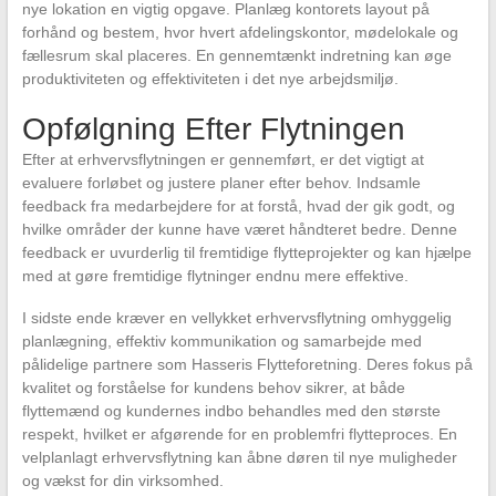
nye lokation en vigtig opgave. Planlæg kontorets layout på
forhånd og bestem, hvor hvert afdelingskontor, mødelokale og
fællesrum skal placeres. En gennemtænkt indretning kan øge
produktiviteten og effektiviteten i det nye arbejdsmiljø.
Opfølgning Efter Flytningen
Efter at erhvervsflytningen er gennemført, er det vigtigt at
evaluere forløbet og justere planer efter behov. Indsamle
feedback fra medarbejdere for at forstå, hvad der gik godt, og
hvilke områder der kunne have været håndteret bedre. Denne
feedback er uvurderlig til fremtidige flytteprojekter og kan hjælpe
med at gøre fremtidige flytninger endnu mere effektive.
I sidste ende kræver en vellykket erhvervsflytning omhyggelig
planlægning, effektiv kommunikation og samarbejde med
pålidelige partnere som Hasseris Flytteforetning. Deres fokus på
kvalitet og forståelse for kundens behov sikrer, at både
flyttemænd og kundernes indbo behandles med den største
respekt, hvilket er afgørende for en problemfri flytteproces. En
velplanlagt erhvervsflytning kan åbne døren til nye muligheder
og vækst for din virksomhed.