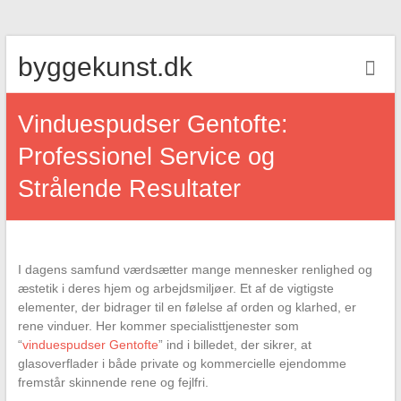
Skip
byggekunst.dk
to
content
Vinduespudser Gentofte:
Professionel Service og
Strålende Resultater
I dagens samfund værdsætter mange mennesker renlighed og
æstetik i deres hjem og arbejdsmiljøer. Et af de vigtigste
elementer, der bidrager til en følelse af orden og klarhed, er
rene vinduer. Her kommer specialisttjenester som
“
vinduespudser Gentofte
” ind i billedet, der sikrer, at
glasoverflader i både private og kommercielle ejendomme
fremstår skinnende rene og fejlfri.