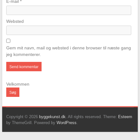
E-mail
*
Websted
Gem mit navn, mail og websted i denne browser til næste gang
jeg kommenterer.
Velkommen
Søg
Copyright © 2026
byggekunst.dk
. All rights reserved. Theme:
Esteem
by ThemeGrill. Powered by
WordPress
.