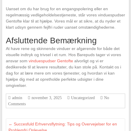
Uanset om du har brug for en engangspolering eller en
regelmæssig vedligeholdelsestjeneste, står vores vinduespudser
Gentofte klar til at hjælpe. Vores mål er at sikre, at du nyder et
klart udsyn gennem fejlfri ruder uanset omstændighederne.
Afsluttende Bemærkning
At have rene og skinnende vinduer er afgørende for både det
visuelle indtryk og trivsel i et rum. Hos Barepuds tager vi vores
ansvar som
vinduespudser Gentofte
alvorligt og vi er
dedikerede til at levere resultater, du kan stole på. Kontakt os i
dag for at lære mere om vores tjenester, og hvordan vi kan
hjælpe dig med at opretholde perfekte udsigter i dine
omgivelser.
admin
november 3, 2025
Uncategorized
No
Comments
←
Succesfuld Erhvervsflytning: Tips og Overvejelser for en
Problemfri Oplevelse