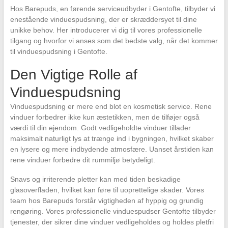
Hos Barepuds, en førende serviceudbyder i Gentofte, tilbyder vi
enestående vinduespudsning, der er skræddersyet til dine
unikke behov. Her introducerer vi dig til vores professionelle
tilgang og hvorfor vi anses som det bedste valg, når det kommer
til vinduespudsning i Gentofte.
Den Vigtige Rolle af
Vinduespudsning
Vinduespudsning er mere end blot en kosmetisk service. Rene
vinduer forbedrer ikke kun æstetikken, men de tilføjer også
værdi til din ejendom. Godt vedligeholdte vinduer tillader
maksimalt naturligt lys at trænge ind i bygningen, hvilket skaber
en lysere og mere indbydende atmosfære. Uanset årstiden kan
rene vinduer forbedre dit rummiljø betydeligt.
Snavs og irriterende pletter kan med tiden beskadige
glasoverfladen, hvilket kan føre til uoprettelige skader. Vores
team hos Barepuds forstår vigtigheden af hyppig og grundig
rengøring. Vores professionelle vinduespudser Gentofte tilbyder
tjenester, der sikrer dine vinduer vedligeholdes og holdes pletfri